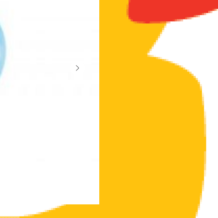
Исполььзуется для воденных