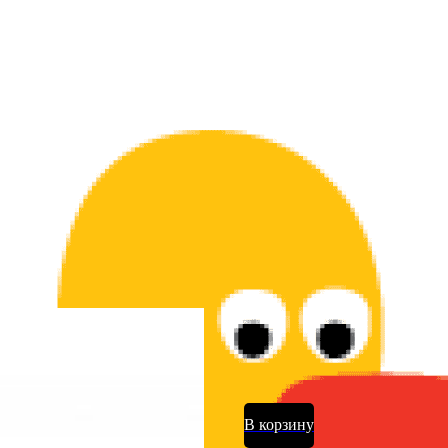
Шар латексн
10
р.
В корзину