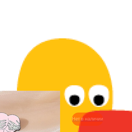
Значок брошь - Pink deat
249
р.
Нет в наличии