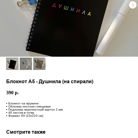
Блокнот А5 - Душнила (на спирали)
390
р.
• Блокнот на пружине
• Обложка плотная глянцевая
• Подложка переплетный картон 2 мм
• 40 листов в точку
• Формат А5 (15х210 см)
Смотрите также