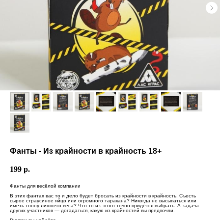
Фанты - Из крайности в крайность 18+
199
р.
Фанты для весёлой компании
В этих фантах вас то и дело будет бросать из крайности в крайность. Съесть
сырое страусиное яйцо или огромного таракана? Никогда не высыпаться или
иметь тонну лишнего веса? Что-то из этого точно придётся выбрать. А задача
других участников — догадаться, какую из крайностей вы предпочли.