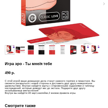
Игра эро - Ты мне/я тебе
490
р.
С этой игрой ваши домашние дела станут намного горячее и пикантнее. Вы
сможете раскрыться с новой стороны и доставить друг другу невероятное
удовольствие. Внутри найдёте карты с откровенными заданиями и таблицу
наслаждений, которые доведут вас до экстаза. Подарите друг другу
незабываемые впечатления!
Внутри вы найдёте:40 карт,наклейки,2 книжки,правила игры.
Смотрите также