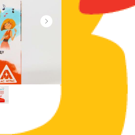
Вы мастерски поёте и не важно, даже есл
запастись отличным настроением и весел
Главное не мастерство, а желание
Специально для любителей петь мы подго
конечно, с алкоголем.
Правила игры предельно просты, тяните 
выполнять – выполняйте штрафное задан
Внутри вы найдете: 20 карточек с фанта