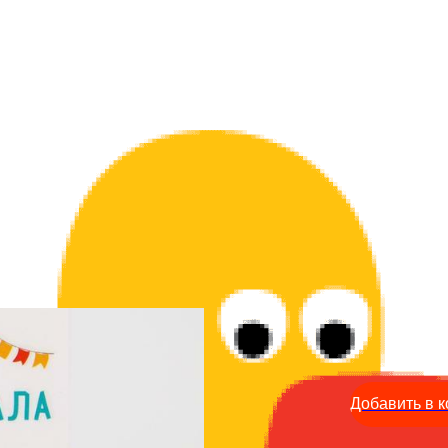
Фанты - Звезда бокала 1
199
р.
Добавить в к