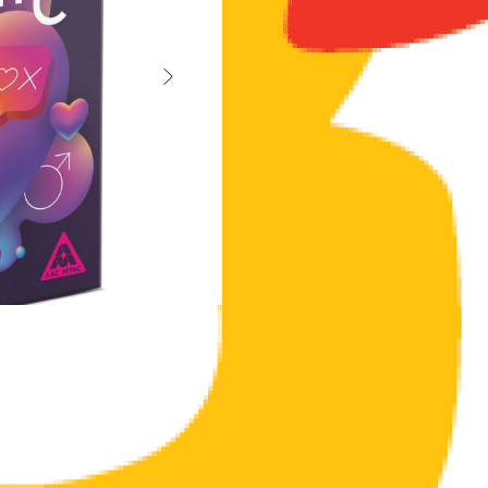
А твои родители случайно не пираты? Хо
игре. Сегодня вам предстоит освоить иску
девчонкам.
Не переживайте, фразы для подкатов мы 
Состав:
- 80 карт;
- правила игры.