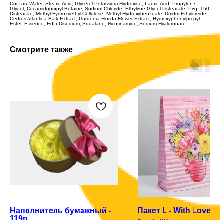
Состав: Water, Stearic Acid, Glycerol Potassium Hydroxide, Lauric Acid, Propylene
Glycol, Cocamidopropyl Betaine, Sodium Chloride, Ethylene Glycol Distearate, Peg- 150
Distearate, Methyl Hydroxyethyl Cellulose, Methyl Hydroxybenzoate, Dmdm Ethylureide,
Cedrus Atlantica Bark Extract, Gardenia Florida Flower Extract, Hydroxyphenylpropyl
Ester, Essence, Edta Disodium, Squalane, Nicotinamide, Sodium Hyaluronate.
Смотрите также
Наполнитель бумажный -
Пакет L - With Love
119р