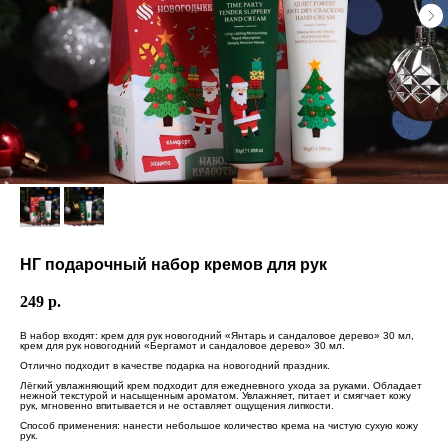
НГ подарочный набор кремов для рук
249
р.
В набор входят: крем для рук новогодний «Янтарь и сандаловое дерево» 30 мл,
крем для рук новогодний «Бергамот и сандаловое дерево» 30 мл.
Отлично подходит в качестве подарка на новогодний праздник.
Лёгкий увлажняющий крем подходит для ежедневного ухода за руками. Обладает
нежной текстурой и насыщенным ароматом. Увлажняет, питает и смягчает кожу
рук, мгновенно впитывается и не оставляет ощущения липкости.
Способ применения: нанести небольшое количество крема на чистую сухую кожу
рук.