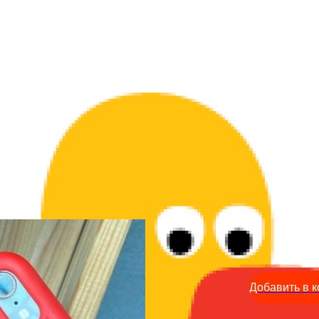
3D стикер на телефон - 
149
р.
Добавить в к