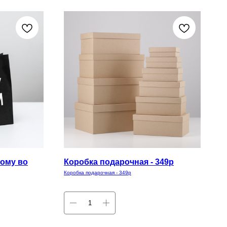
ому во
Коробка подарочная - 349р
Коробка подарочная - 349р