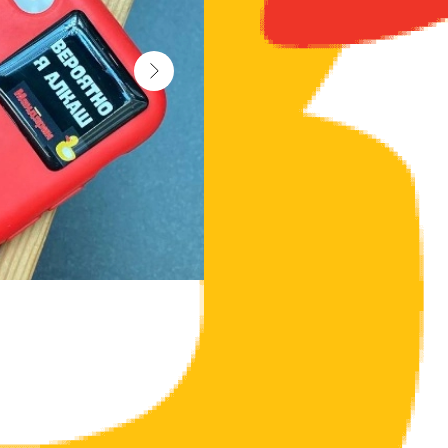
3D стикер — это современный элемент 
плоскими наклейками. Он представляет с
специальных материалов, позволяющих 
Самовыражайтесь с помощью таких стик
Такой стикер может быть использован дл
планшет, компьютер и многие другие. Все
Размер стикера 3х3 см.