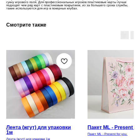
сукну игрового поля. Для профессиональных игроков пластиковые карты лучше
подходят чем ряд карт с пластиковым покрытием, из за большего срока службы,
такие используются для игр в покерных клубах.
Смотрите также
Лента (жгут) для упаковки
Пакет ML - Present fo
1м
Пакет ML - Present for you.
Лента (жгут) для упаковки 1м