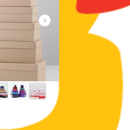
* Актуальный размер и дизайн нужно уто
Нам свойственно в первую очередь "смотр
важно красиво и «вкусно» упаковывать п
презент особенным и запоминающимся, д
Длина: 20,5 см
Ширина: 20,5 см
Высота: 13 см