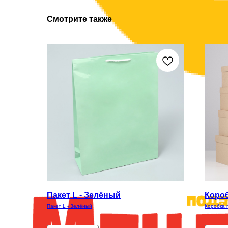
Смотрите также
Пакет L - Зелёный
Короб
Пакет L - Зелёный
Коробка 