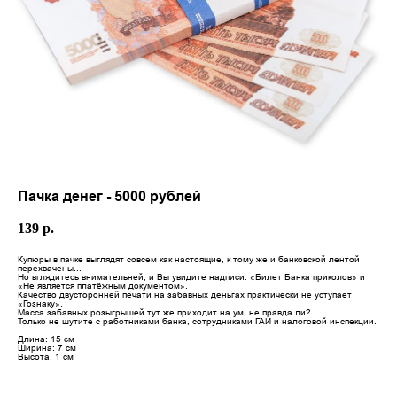
Пачка денег - 5000 рублей
139
р.
Купюры в пачке выглядят совсем как настоящие, к тому же и банковской лентой
перехвачены...
Но вглядитесь внимательней, и Вы увидите надписи: «Билет Банка приколов» и
«Не является платёжным документом».
Качество двусторонней печати на забавных деньгах практически не уступает
«Гознаку».
Масса забавных розыгрышей тут же приходит на ум, не правда ли?
Только не шутите с работниками банка, сотрудниками ГАИ и налоговой инспекции.
Длина: 15 см
Ширина: 7 см
Высота: 1 см