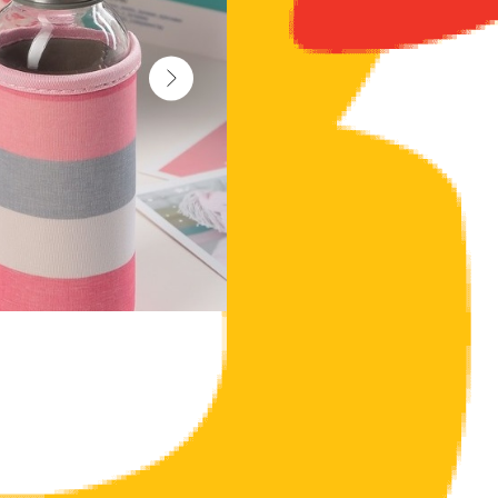
Яркая бутылка — прекрасный подарок дл
аксессуаром, который всегда можно взять
Где пригодится?
- На работе и учёбе. Красивая вещь на с
но и всем окружающим.
- Во время занятий спортом. Врачи наст
- В походе. Ёмкость легко помещается да
Изделие из стекла имеет вставку, котора
вытекает наружу и дольше сохраняет тем
При аккуратном использовании предмет и
перепадов температуры.