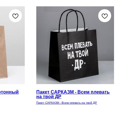
отонный
Пакет САРКАЗМ - Всем плевать
на твой ДР
Пакет САРКАЗМ - Всем плевать на твой ДР