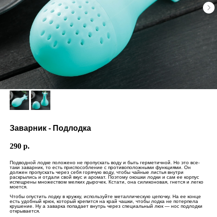
Заварник - Подлодка
290
р.
Подводной лодке положено не пропускать воду и быть герметичной. Но это все-
таки заварник, то есть приспособление с противоположными функциями. Он
должен пропускать через себя горячую воду, чтобы чайные листья внутри
раскрылись и отдали свой вкус и аромат. Поэтому окошки лодки и сам ее корпус
испещрены множеством мелких дырочек. Кстати, она силиконовая, гнется и легко
моется.
Чтобы опустить лодку в кружку, используйте металлическую цепочку. На ее конце
есть удобный крюк, который крепится на край чашки, чтобы лодка не потерпела
крушение. Ну а заварка попадает внутрь через специальный люк — нос подлодки
открывается.