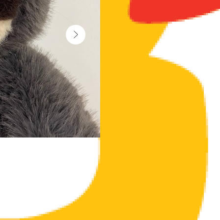
Ленивца очень приятно обнимать и вовсе 
Игрушка отлично подойдет в качестве са
материалы, из которых она сделана, не 