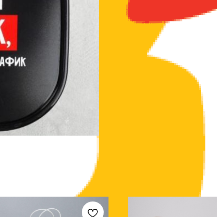
Возьмите вкусный обед, приготовленный 
оценят стильный дизайн ланч-бокса.
Контейнер прост и удобен в обращении: 
мыть в посудомоечной машине.
Длина: 12,5 см
Ширина: 12,5 см
Высота: 6,5 см