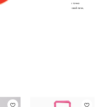
дома, в офис или положите его в сумку ребёнку. Окружающие точно
его можно хранить в холодильнике, разогревать в микроволновой печи,