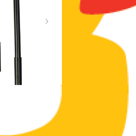
- Гелевая консистенция чернил равномер
- Гладкое скольжение пишущего узла, уд
самых популярных письменных принадлеж
Цвет чернил: черный