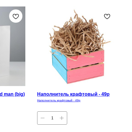
d man (big)
Наполнитель крафтовый - 49р
Наполнитель крафтовый - 49р