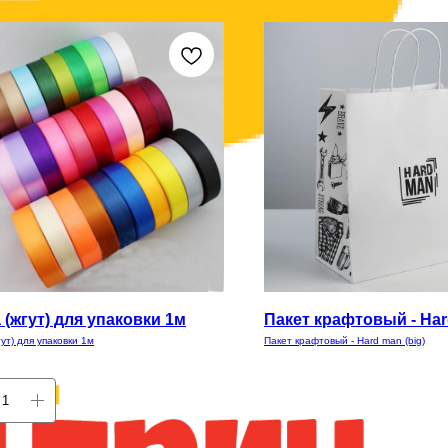
 (жгут) для упаковки 1м
Пакет крафтовый - Har
ут) для упаковки 1м
Пакет крафтовый - Hard man (big)