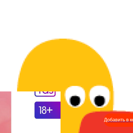
Купоны - Давай попробуе
199
р.
Добавить в к