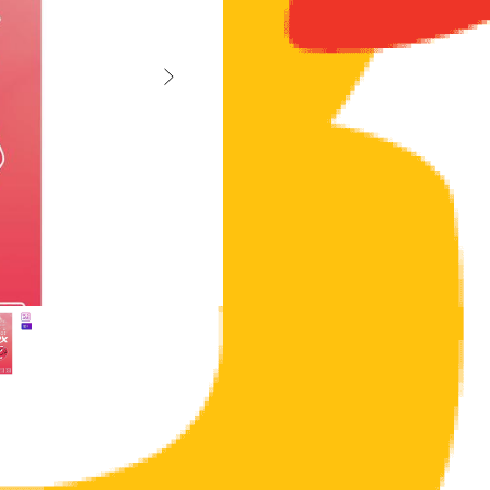
Как разнообразить сексуальную жизнь и 
способов вернуть в отношения страсть, 
Как использовать купоны?
Просто разрезайте купоны по пунктирной
написанное в жизнь!
Дарите друг другу любовь и наслаждение