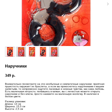
Наручники
349
р.
Внимательно посмотрите на эти необычные и симпатичные наручники: приятная
пушистость окружает их браслеты, а если вы прикоснетесь наручниками к вашим
запястьям, то непременно ощутите ласковые и нежные чувства, как сама любовь.
Есть маленькая хитрость: попавшись в капкан, вы с легкостью можете открыть
наручники и без ключа, просто нажмите на маленькую кнопочку. В наличии в
белом цвете.
Размер упаковки:
Длина: 13 см
Ширина: 15,5 см
Высота: 2,5 см