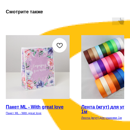
Смотрите также
Пакет ML - With great love
Лента (жгут) для упа
1м
Пакет ML - With great love
Лента (жгут) для упаковки 1м