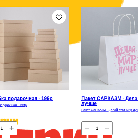
ка подарочная - 199р
Пакет САРКАЗМ - Дела
лучше
подарочная - 199р
Пакет САРКАЗМ - Делай этот мир лу