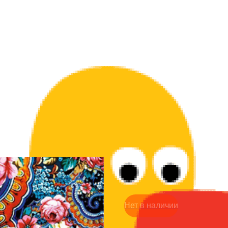
Открытка 50р - Новосиби
50
р.
Нет в наличии