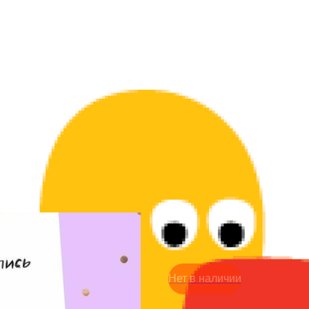
Открытка 50р - Извини, 
50
р.
Нет в наличии