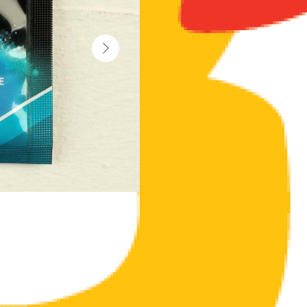
Неважно, хотите ли вы только попробоват
лубрикант просто необходим. Подручные
вызывать раздражение и различные забо
Крем-лубрикант обеспечит мягкое и акку
Отличительные особенности: средство 
скольжение.
Несколько советов, которые помогут вам 
для подготовки мышц сфинктера воспольз
используйте смазку, она обеспечит лёгко
применяйте качественные презервативы,
Объем: 4г.
Длина: 6 см
Ширина: 6,5 см
Высота: 0,3 см