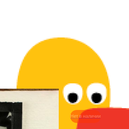
Гель эротика - Силиконо
149
р.
Нет в наличии