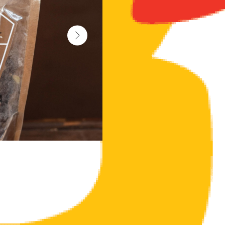
Приготовь свой собственный пряный виски
Набор полностью натуральный, собираетс
Состав: Дубовая щепа, перец душистый, к
тростниковый сахар.
Способ приготовления: Залить 2 литрами
настой. Отфильтровать (процедить) и пер
Масса: 70 гр