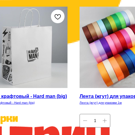
 крафтовый - Hard man (big)
Лента (жгут) для упако
фтовый - Hard man (big)
Лента (жгут) для упаковки 1м