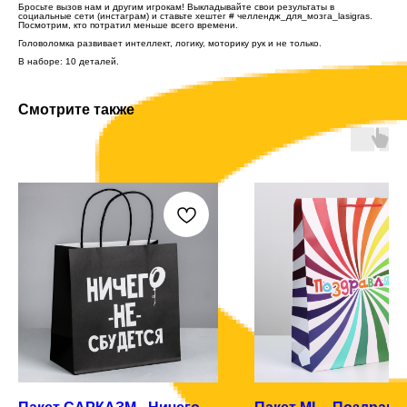
Бросьте вызов нам и другим игрокам! Выкладывайте свои результаты в
социальные сети (инстаграм) и ставьте хештег # челлендж_для_мозга_lasigras.
Посмотрим, кто потратил меньше всего времени.
Головоломка развивает интеллект, логику, моторику рук и не только.
В наборе: 10 деталей.
Смотрите также