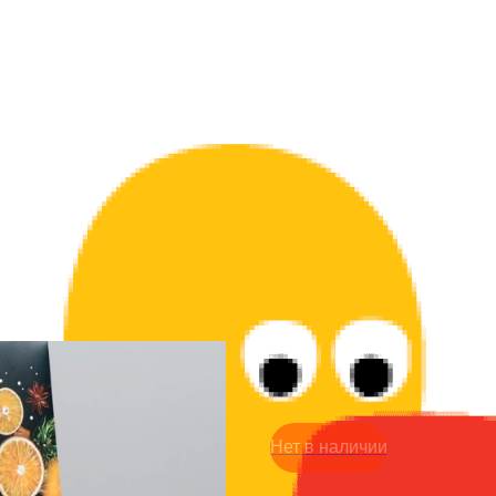
НГ коробка с окошком - 
199
р.
Нет в наличии