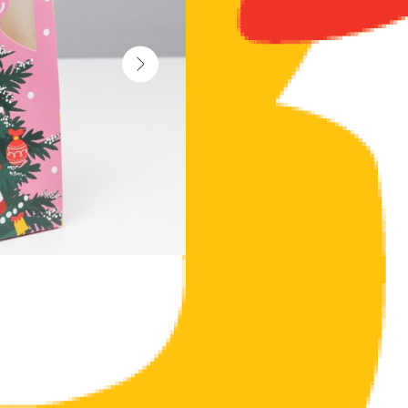
Коробка складная размером 15 × 7 × 22 
украшения интерьера и очень красиво бу