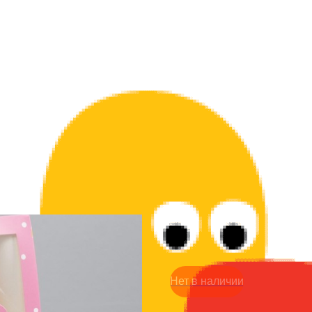
НГ коробка с окошком - 
199
р.
Нет в наличии