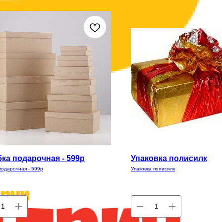
ка подарочная - 599р
Упаковка полисилк
подарочная - 599р
Упаковка полисилк