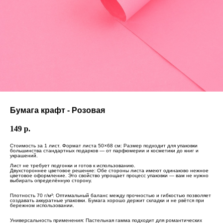
Бумага крафт - Розовая
149
р.
Стоимость за 1 лист. Формат листа 50×68 см: Размер подходит для упаковки
большинства стандартных подарков — от парфюмерии и косметики до книг и
украшений.
Лист не требует подгонки и готов к использованию.
Двухстороннее цветовое решение: Обе стороны листа имеют одинаково нежное
цветовое оформление. Это свойство упрощает процесс упаковки — вам не нужно
выбирать определённую сторону.
Плотность 70 г/м²: Оптимальный баланс между прочностью и гибкостью позволяет
создавать аккуратные упаковки. Бумага хорошо держит складки и не рвётся при
бережном использовании.
Универсальность применения: Пастельная гамма подходит для романтических