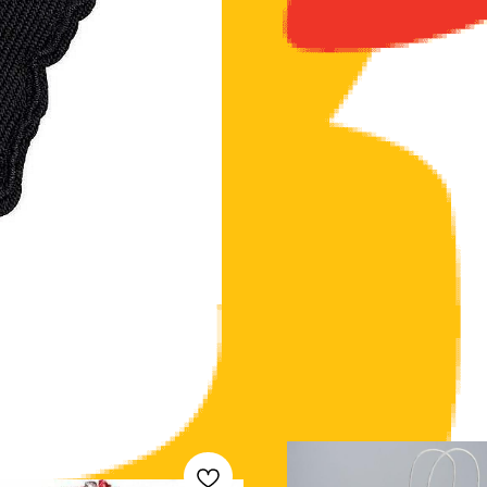
Модная нашивка на шевронной ткани.
Можно пришить или приклеить с помощью
Материал: вискоза. 5,1х4,2 см.