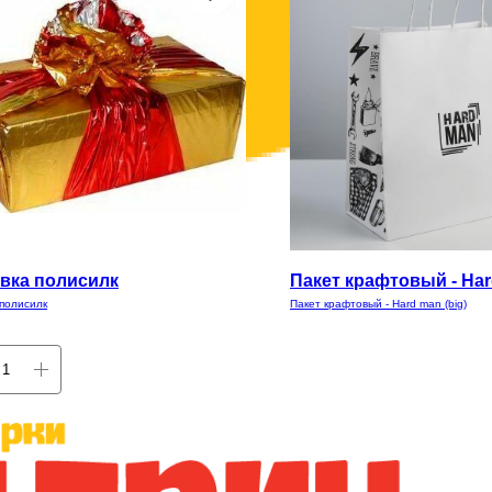
вка полисилк
Пакет крафтовый - Har
 полисилк
Пакет крафтовый - Hard man (big)