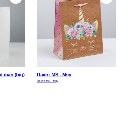
d man (big)
Пакет MS - Мяу
Пакет MS - Мяу